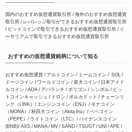
国内のおすすめ仮想通貨取引所
/
海外のおすすめ仮想通貨
取引所
/
レバレッジ取引ができるおすすめ仮想通貨取引所
/
ビットコインで取引できるおすすめ仮想通貨取引所
/
イ
ーサリアムで取引できるおすすめ仮想通貨取引所
おすすめの仮想通貨銘柄について知る
おすすめ仮想通貨
/
アルトコイン
/
ミームコイン
/
SOL
/
ドージコイン
/
ワールドコイン
/
柴犬コイン
/
日本アイド
ルコイン
/
ADA
/
アバランチ
/
ポリゴン
/
シンボル
/
ビッ
トコインキャッシュ
/
トロン
/
ポルカドット
/
チェーンリ
ンク（LINK）
/
エンジンコイン（ENJ）
/
モナコイン
（MONA）
/
秋田犬コイン（Akita Inu）
/
ペペコイン
（PEPE）
/
ライトコイン（LTC）
/
バイナンスコイン
(BNB)
/
AXS
/
MANA
/
MV
/
SAND
/
TSUGT
/
UNI
/
APE
/