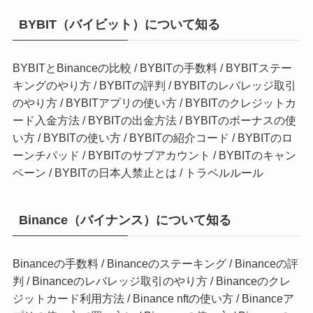
BYBIT（バイビット）について知る
BYBITとBinanceの比較
/
BYBITの手数料
/
BYBITステー
キングのやり方
/
BYBITの評判
/
BYBITのレバレッジ取引
のやり方
/
BYBITアプリの使い方
/
BYBITのクレジットカ
ード入金方法
/
BYBITの出金方法
/
BYBITのボーナスの使
い方
/
BYBITの使い方
/
BYBITの紹介コード
/
BYBITのロ
ーンチパッド
/
BYBITのサブアカウント
/
BYBITのキャン
ペーン
/
BYBITの日本人禁止とは
/
トラベルルール
Binance（バイナンス）について知る
Binanceの手数料
/
Binanceのステーキング
/
Binanceの評
判
/
Binanceのレバレッジ取引のやり方
/
Binanceのクレ
ジットカード利用方法
/
Binance nftの使い方
/
Binanceア