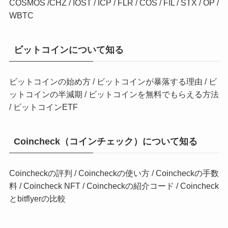
COSMOS
/
CHZ
/
IOST
/
ICP
/
FLR
/
COS
/
FIL
/
STX
/
OP
/
WBTC
ビットコインについて知る
ビットコインの始め方
/
ビットコインが暴落する理由
/
ビ
ットコインの半減期
/
ビットコインを無料でもらえる方法
/
ビットコインETF
Coincheck（コインチェック）について知る
Coincheckの評判
/
Coincheckの使い方
/
Coincheckの手数
料
/
Coincheck NFT
/
Coincheckの紹介コード
/
Coincheck
とbitflyerの比較