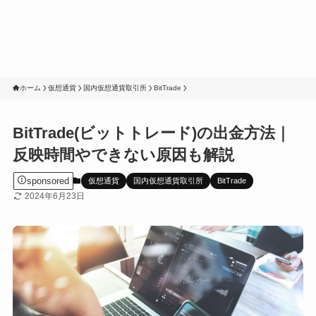
ホーム
仮想通貨
国内仮想通貨取引所
BitTrade
BitTrade(ビットトレード)の出金方法｜
反映時間やできない原因も解説
sponsored
仮想通貨
国内仮想通貨取引所
BitTrade
2024年6月23日