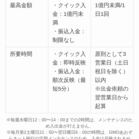
最高金額
・クイック入
1億円未満/1
金：1億円未
日1回
満
・振込入金：
制限なし
所要時間
・クイック入
原則として3
金：即時反映
営業日（土日
・振込入金：
祝日を除く）
順次反映（最
以内
短5分）
※出金依頼の
翌営業日から
起算
※毎週水曜日12：00〜14：00までの2時間は、メンテナンスのた
め入出金が行えません。
※毎月第2土曜日21：50〜翌日曜日6：00の時間は、GMOあおぞ
らネット銀行の定期メンテナンスのため、入金は反映されませ