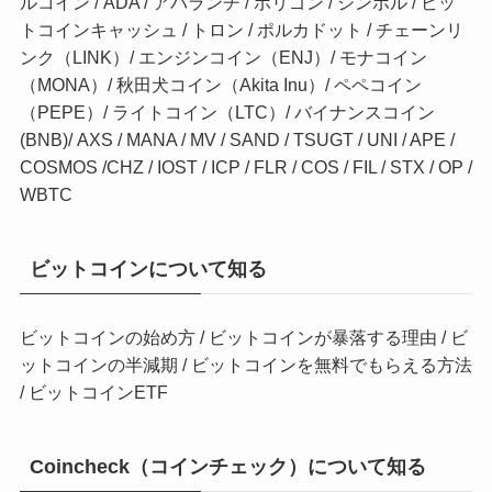
ルコイン
/
ADA
/
アバランチ
/
ポリゴン
/
シンボル
/
ビッ
トコインキャッシュ
/
トロン
/
ポルカドット
/
チェーンリ
ンク（LINK）
/
エンジンコイン（ENJ）
/
モナコイン
（MONA）
/
秋田犬コイン（Akita Inu）
/
ペペコイン
（PEPE）
/
ライトコイン（LTC）
/
バイナンスコイン
(BNB)
/
AXS
/
MANA
/
MV
/
SAND
/
TSUGT
/
UNI
/
APE
/
COSMOS
/
CHZ
/
IOST
/
ICP
/
FLR
/
COS
/
FIL
/
STX
/
OP
/
WBTC
ビットコインについて知る
ビットコインの始め方
/
ビットコインが暴落する理由
/
ビ
ットコインの半減期
/
ビットコインを無料でもらえる方法
/
ビットコインETF
Coincheck（コインチェック）について知る