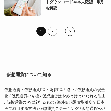
｜ダウンロードや本人確認、取引
も解説
1
2
...
5
仮想通貨について知る
仮想通貨・仮想通貨FX・為替FXの違い
/
仮想通貨の現金
化
/
仮想通貨の今後
/
仮想通貨はやめとけといわれる理由
/
仮想通貨の次に流行るもの
/
海外仮想通貨取引所で日本
円で取引する方法
/
仮想通貨ステーキング
/
仮想通貨FX
/