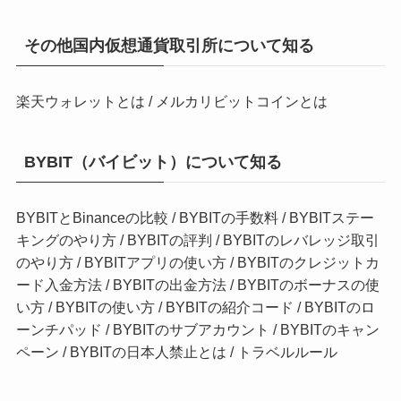
その他国内仮想通貨取引所について知る
楽天ウォレットとは
 / 
メルカリビットコインとは
BYBIT（バイビット）について知る
BYBITとBinanceの比較
/
BYBITの手数料
/
BYBITステー
キングのやり方
/
BYBITの評判
/
BYBITのレバレッジ取引
のやり方
/
BYBITアプリの使い方
/
BYBITのクレジットカ
ード入金方法
/
BYBITの出金方法
/
BYBITのボーナスの使
い方
/
BYBITの使い方
/
BYBITの紹介コード
/
BYBITのロ
ーンチパッド
/
BYBITのサブアカウント
/
BYBITのキャン
ペーン
/
BYBITの日本人禁止とは
/
トラベルルール