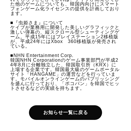
た他のゲームについても、韓国内向けにスマート
フォンゲーム化ライセンスの提供を計画しており
ます。
■『虫姫さま』について
ケイブが業務用に開発した美しいグラフィックと
激しい弾幕の、縦スクロール型シューティングゲ
ーム。平成15年にはプレイステーション2移植版
が、平成24年にはXbox 360移植版が発売され
ている。
■NHN Entertainment Corp.
韓国NHN Corporationのゲーム事業部門が平成2
4年8月に分離独立した、韓国取引所（KRX）に
上場する企業です。韓国最大級のゲームポータル
サイト「HANGAME」の運営などを行っていま
す。モバイルオンラインゲームのパブリッシング
を盛んに行っており、「ポコパン」を韓国でヒッ
トさせるなどの実績を持ちます。
お知らせ一覧に戻る