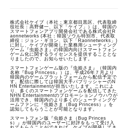
株式会社ケイブ（本社：東京都目黒区、代表取締
役社長：高野健一、以下「ケイブ」）は、韓国の
スマートフォンアプリ開発会社である株式会社R
aonnetworks (本社：韓国ソウル特別市、代表取
締役：ジョン・ギヨン、以下「Raonnetworks」)
に対し、ケイブが開発した業務用シューティング
ゲーム『虫姫さま』の韓国内向けスマートフォン
ゲーム化に関するライセンスを提供することとな
りましたので、お知らせいたします。
スマートフォンゲーム版の『虫姫さま』（韓国内
名称『Bug Princess』）は、平成26年７月より
韓国内のゲームプラットフォームから配信予定で
す。配信に際しては韓国大手パブリッシャーのN
HN Entertainmentが担当いたします。これによ
り、多くのスマートフォンゲームを配信してきた
NHN Entertainmentのプロモーションノウハウが
活用でき、韓国内のより多くのシューティングゲ
ームファンに『虫姫さま（Bug Princess）』を
認知してもらうことが可能となります。
スマートフォン版『虫姫さま（Bug Princes
s）』が韓国内のユーザーに好評をもって受け入
れてもらうことができれば、ケイブが開発してき