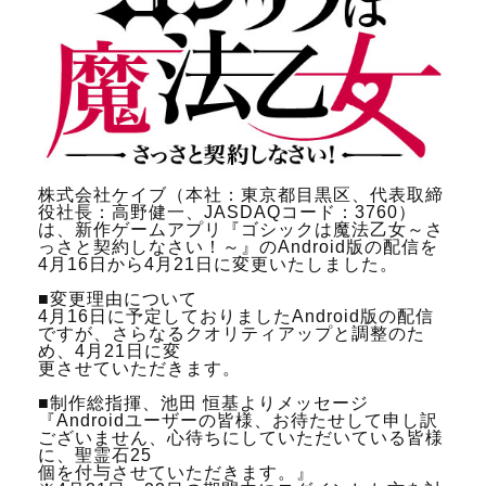
株式会社ケイブ（本社：東京都目黒区、代表取締
役社長：高野健一、JASDAQコード：3760）
は、新作ゲームアプリ『ゴシックは魔法乙女～さ
っさと契約しなさい！～』のAndroid版の配信を
4月16日から4月21日に変更いたしました。
■変更理由について
4月16日に予定しておりましたAndroid版の配信
ですが、さらなるクオリティアップと調整のた
め、4月21日に変
更させていただきます。
■制作総指揮、池田 恒基よりメッセージ
『Androidユーザーの皆様、お待たせして申し訳
ございません、心待ちにしていただいている皆様
に、聖霊石25
個を付与させていただきます。』