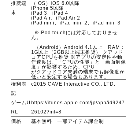
推奨端
（iOS）iOS 6.0以降
iPhone 5以降
末
iPad 3、iPad 4
iPad Air、iPad Air 2
iPad mini、iPad mini 2、iPad mini 3
※iPod touchには対応しておりませ
ん。
（Android）Android 4.1以上 RAM：
1G以上（2GB以上端末推奨） クアッド
コアCPUを推奨 ※アプリの安定性や動
作速度は、「CPUの性能」と「画面解像
度」が影響するため、CPU
がクアッドコア未満の端末でも解像度が
低いと安定する場合もあります。
権利表
c2015 CAVE Interactive CO., LTD.
記
ゲームU
https://itunes.apple.com/jp/app/id9247
RL
26102?mt=8
価格
基本無料 一部アイテム課金制