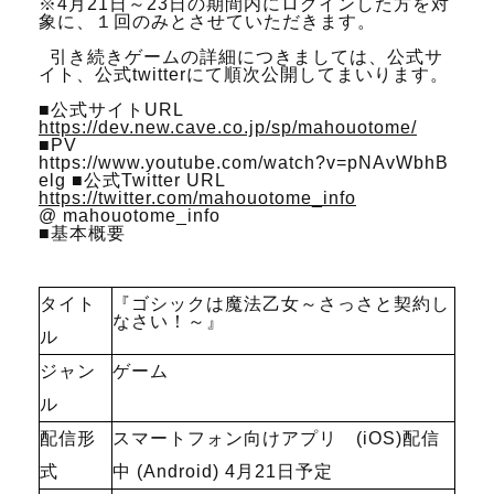
※4月21日～23日の期間内にログインした方を対
象に、１回のみとさせていただきます。
引き続きゲームの詳細につきましては、公式サ
イト、公式twitterにて順次公開してまいります。
■公式サイトURL
https://dev.new.cave.co.jp/sp/mahouotome/
■PV
https://www.youtube.com/watch?v=pNAvWbhB
elg ■公式Twitter URL
https://twitter.com/mahouotome_info
@ mahouotome_info
■基本概要
タイト
『ゴシックは魔法乙女～さっさと契約し
なさい！～』
ル
ジャン
ゲーム
ル
配信形
スマートフォン向けアプリ (iOS)配信
式
中 (Android) 4月21日予定