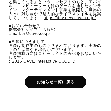
と楽しくなる」というコンセプトのもと、モバイ
ル、コンピューター向けのゲームを通じたオンラ
インエンターテインメント事業を展開し、世界の
人々に対し豊かで魅力的なライフスタイルを提案
してまいります。
https://dev.new.cave.co.jp/
■お問い合わせ先
株式会社ケイブ 広報宛
Email:
pr@cave.co.jp
■画像につきまして
画像は制作中のものも含まれております。実際の
ものとは異なる場合がございます。
画像掲載時にはコピーライトの表記をお願いいた
します。
c 2016 CAVE Interactive CO.,LTD.
お知らせ一覧に戻る