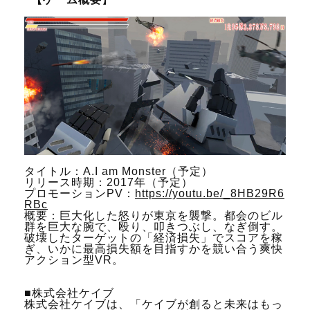
タイトル：A.I am Monster（予定）
リリース時期：2017年（予定）
プロモーションPV：
https://youtu.be/_8HB29R6
RBc
概要：巨大化した怒りが東京を襲撃。都会のビル
群を巨大な腕で、殴り、叩きつぶし、なぎ倒す。
破壊したターゲットの「経済損失」でスコアを稼
ぎ、いかに最高損失額を目指すかを競い合う爽快
アクション型VR。
■株式会社ケイブ
株式会社ケイブは、「ケイブが創ると未来はもっ