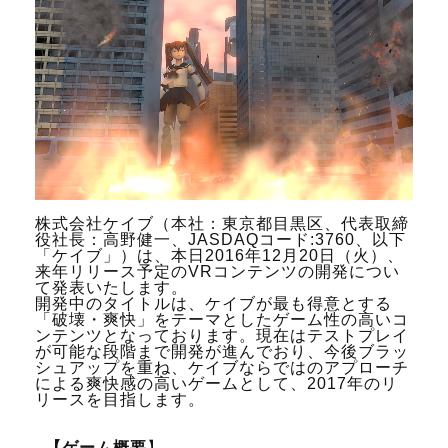
株式会社ケイブ（本社：東京都目黒区、代表取締
役社長：高野健一、JASDAQコード:3760、以下
「ケイブ」）は、本日2016年12月20日（火）、
来年リリース予定のVRコンテンツの開発につい
て発表いたします。
開発中のタイトルは、ケイブが最も得意とする
「破壊・爽快」をテーマとしたゲーム性の高いコ
ンテンツとなっております。現在はテストプレイ
が可能な段階まで開発が進んでおり、今後ブラッ
シュアップを重ね、ケイブならではのアプローチ
による爽快感の高いゲームとして、2017年のリ
リースを目指します。
【ゲーム概要
】