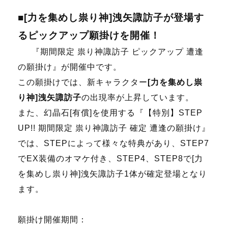
■[力を集めし祟り神]洩矢諏訪子が登場す
るピックアップ願掛けを開催！
『期間限定 祟り神諏訪子 ピックアップ 遭逢
の願掛け』が開催中です。
この願掛けでは、新キャラクター
[力を集めし祟
り神]洩矢諏訪子
の出現率が上昇しています。
また、幻晶石[有償]を使用する『【特別】STEP
UP!! 期間限定 祟り神諏訪子 確定 遭逢の願掛け』
では、STEPによって様々な特典があり、STEP7
でEX装備のオマケ付き、STEP4、STEP8で[力
を集めし祟り神]洩矢諏訪子1体が確定登場となり
ます。
願掛け開催期間：