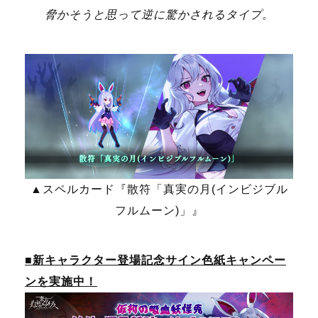
脅かそうと思って逆に驚かされるタイプ。
▲スペルカード『
散符「真実の月(インビジブル
フルムーン)」
』
■
新キャラクター登場記念サイン色紙キャンペー
ンを実施中
！