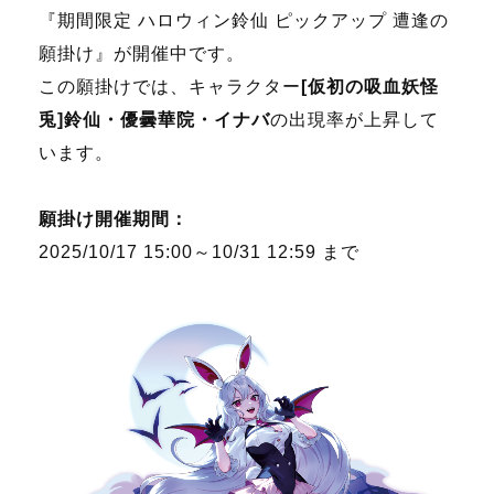
『期間限定 ハロウィン鈴仙 ピックアップ 遭逢の
願掛け』が開催中です。
この願掛けでは、キャラクター
[仮初の吸血妖怪
兎]鈴仙・優曇華院・イナバ
の出現率が上昇して
います。
願掛け開催期間：
2025/10/17
15:00
～10/31 12:59 まで