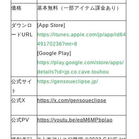
価格
基本無料（一部アイテム課金あり）
ダウンロ
[App Store]
ードURL
https://itunes.apple.com/jp/app/id64
49170236?mt=8
[Google Play]
https://play.google.com/store/apps/
details?id=jp.co.cave.touhou
公式サイ
https://gensoueclipse.jp/
ト
公式X
https://x.com/gensoueclipse
公式PV
https://youtu.be/eqM6MPbplao