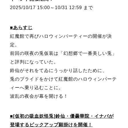
2025/10/17
15:00
～10/31 12:59 まで
■あらすじ
紅魔館で再びハロウィンパーティーの開催が決
定。
前回の咲夜の兎仮装は「幻想郷で一番美しい兎」
と評判になっていた。
鈴仙がそれをてゐにうっかり話したために、
兎のプライドをかけて
紅魔館のハロウィンパーテ
ィーへ乗り込むことに。
波乱の夜会が幕を開ける！
■[仮初の吸血妖怪兎]鈴仙・優曇華院・イナバが
登場するピックアップ願掛けを開催！