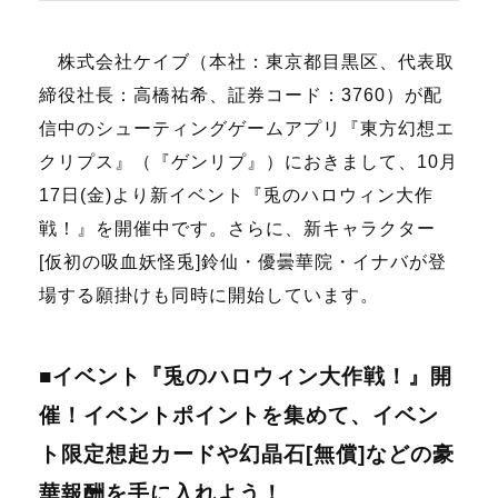
株式会社ケイブ（本社：東京都目黒区、代表取
締役社長：高橋祐希、証券コード：3760）が配
信中のシューティングゲームアプリ『東方幻想エ
クリプス』（『ゲンリプ』）におきまして、10月
17日(金)より新イベント『兎のハロウィン大作
戦！』を開催中です。さらに、新キャラクター
[
仮初の吸血妖怪兎
]
鈴仙・優曇華院・イナバ
が登
場する願掛けも同時に開始しています。
■イベント『兎のハロウィン大作戦！』開
催！イベントポイントを集めて、イベン
ト限定想起カードや幻晶石[無償]などの豪
華報酬を手に入れよう！