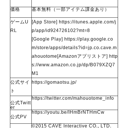
価格
基本無料（一部アイテム課金あり）
ゲームU
[App Store] https://itunes.apple.com/j
RL
p/app/id924726102?mt=8
[Google Play] https://play.google.co
m/store/apps/details?id=jp.co.cave.m
ahouotome[Amazonアプリストア] http
s://www.amazon.co.jp/dp/B079XZQ7
M1
公式サイ
https://gomaotsu.jp/
ト
https://twitter.com/mahouotome_info
公式Twitt
er
https://youtu.be/IHmBrNTHmCw
公式PV
©2015 CAVE Interactive CO., LTD.