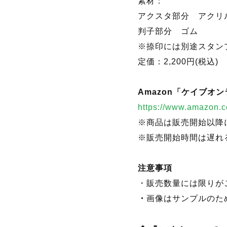
ストによるマダラの掲
台座には、『エスプガ
アクリルスタンドとし
いただけます。
商品概要
サイズ：
本体部分 約W35×H3
台座部分 約W40×H4
素材：
アクスタ部分 アクリ
判子部分 ゴム
※捺印には別途スタン
定価：2,200円(税込)