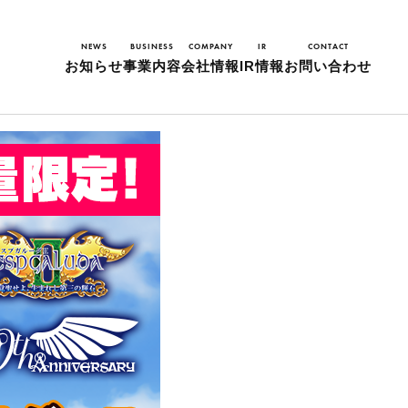
発売！『ゴシックは魔法乙女』
NEWS
BUSINESS
COMPANY
IR
CONTACT
お知らせ
事業内容
会社情報
IR情報
お問い合わせ
2025年11月25日
量限定「エス
ゴシックは魔