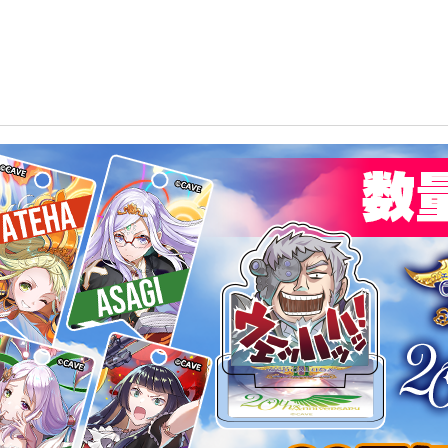
』稼働開始より20年 数量限定「エスプガルーダⅡ20周年記念グッズ」
実施！
ルーダⅡ』稼働開始より20年 数
Ⅱ20周年記念グッズ」発売！『
はキャンペーンを実施！