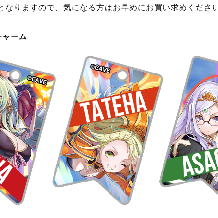
azonにて販売開始いたしました。
ティングゲームアプリ『ゴシックは魔法乙女〜さっさと契約
周年を記念したガチャやキャンペーンを実施中ですので、あ
ズ販売！
ンラインショップ」にて、
『エスプガルーダII』キャラクター
）2種と、
『エスプガルーダII』
20周年記念ロゴがデザイン
プ）が販売中です。
となりますので、気になる方はお早めにお買い求めくださ
チャーム