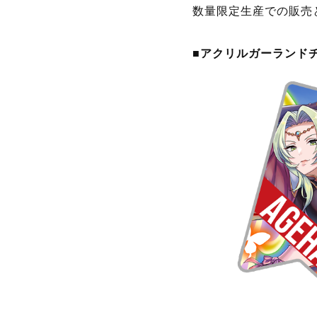
0周年記念グッズをAm
また、配信中のシュー
まおつ』)にて、20
す。
◆20周年記念グッ
Amazon「ケイブオ
チャーム（3個セット
クリルスタンドスタン
数量限定生産での販売
■アクリルガーランド