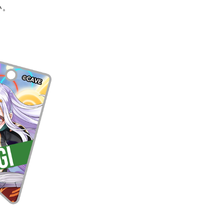
しなさい！～』(『ご
わせてご紹介いたしま
の
アクリルガーランド
されたアクスタンプ（ア
い。