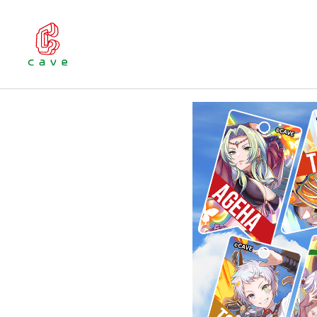
お知らせ
『エスプガルーダⅡ
ではキャンペーンを
ゲーム
『エスプガ
プガルーダ
法乙女』で