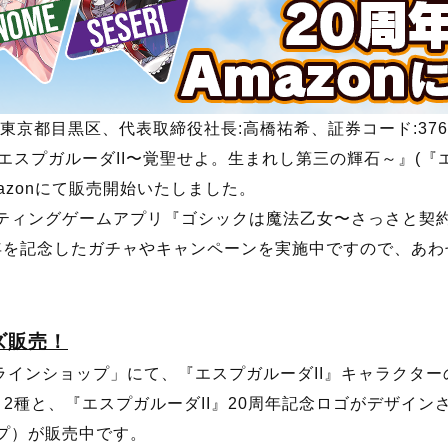
東京都目黒区、代表取締役社長:高橋祐希、証券コード:3760)
エスプガルーダII〜覚聖せよ。生まれし第三の輝石～』(『エ