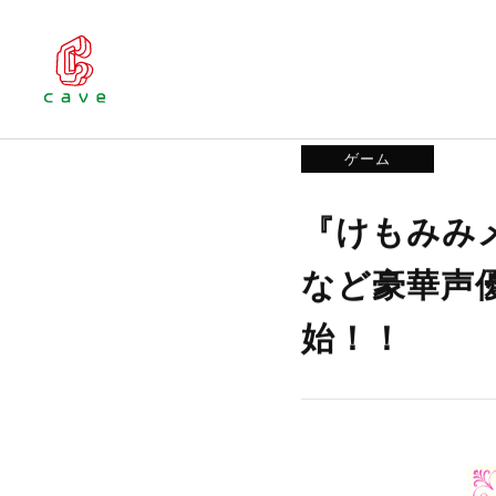
お知らせ
『けもみみメロメロ
ゲーム
『けもみみ
など豪華声
始！！