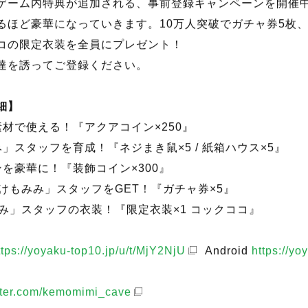
れしぴ』事前登録キャンペーン中
ゲーム内特典が追加される、事前登録キャンペーンを開催中
るほど豪華になっていきます。10万人突破でガチャ券5枚、
コの限定衣装を全員にプレゼント！
達を誘ってご登録ください。
細】
材で使える！『アクアコイン×250』
」スタッフを育成！『ネジまき鼠×5 / 紙箱ハウス×5』
を豪華に！『装飾コイン×300』
けもみみ」スタッフをGET！『ガチャ券×5』
み」スタッフの衣装！『限定衣装×1 コックココ』
ttps://yoyaku-top10.jp/u/t/MjY2NjU
Android
https://yo