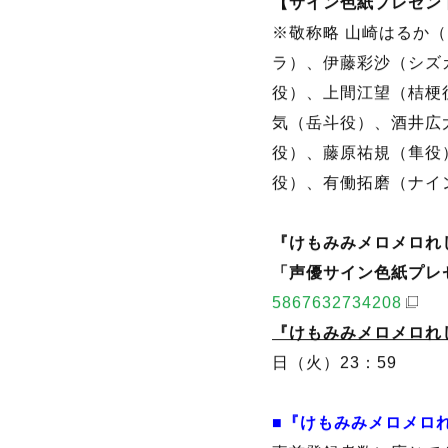
【サイン色紙プレゼン
※敬称略 山崎はるか
ラ）、伊藤彩沙（シズ
役）、上間江望（桔梗
気（岳斗役）、酒井広
役）、藤原祐規（隼役
役）、有働拓磨（ナイ
『けもみみメロメロれしぴ
「声優サイン色紙プレゼ
5867632734208
『けもみみメロメロれし
日（火）23：59