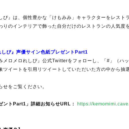
ントPart1」詳細お知らせURL：
https://kemomimi.cave
しぴ』は、個性豊かな「けもみみ」キャラクターをレスト
わりのインテリアで飾った自分だけのレストランの人気度
しぴ』声優サイン色紙プレゼントPart1
メロメロれしぴ』公式Twitterをフォローし、「#」（ハ
象ツイートを引用リツイートしていただいた方の中から抽
らせをご覧ください。
ントPart1」詳細お知らせURL：
https://kemomimi.cave