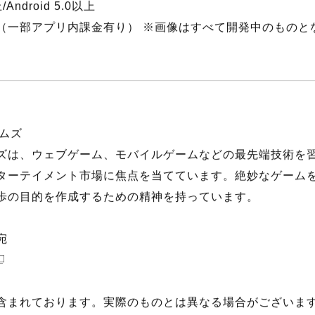
ps://www.instagram.com/kemomimi_coco_cave/
/goo.gl/GQt71k
/Android 5.0以上
（一部アプリ内課金有り） ※画像はすべて開発中のものと
ムズ
ズは、ウェブゲーム、モバイルゲームなどの最先端技術を
ターテイメント市場に焦点を当てています。絶妙なゲーム
歩の目的を作成するための精神を持っています。
宛