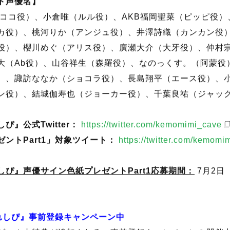
ト声優名】
（ココ役）、小倉唯（ルル役）、AKB福岡聖菜（ピッピ役
カ役）、桃河りか（アンジュ役）、井澤詩織（カンカン役
役）、櫻川めぐ（アリス役）、廣瀬大介（大牙役）、仲村
大（Ab役）、山谷祥生（森羅役）、なのっくす。（阿蒙役
）、諏訪ななか（ショコラ役）、長島翔平（エース役）、
ン役）、結城伽寿也（ジョーカー役）、千葉良祐（ジャッ
』公式Twitter：
https://twitter.com/kemomimi_cave
ントPart1」対象ツイート：
https://twitter.com/kemomi
ぴ』声優サイン色紙プレゼントPart1応募期間：
7月2日（