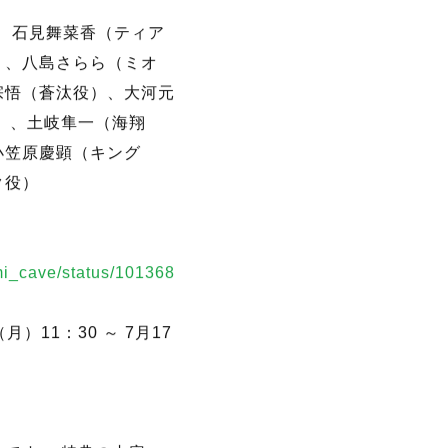
）、石見舞菜香（ティア
）、八島さらら（ミオ
宗悟（蒼汰役）、大河元
）、土岐隼一（海翔
小笠原慶顕（キング
ク役）
mi_cave/status/101368
月）11：30 ～ 7月17