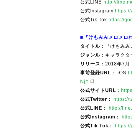
NjY
公式Twitter
https://t
公式LINE
http://line
公式Instagram
https:
公式Tik Tok
https://g
■『けもみみメロメロ
タイトル
：『けもみみ
ジャンル
：キャラクタ
リリース
：2018年7
事前登録URL
： iOS
h
NjY
公式サイトURL
：
http
公式Twitter：
https:/
公式LINE：
http://li