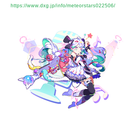
https://www.dxg.jp/info/meteorstars022506/