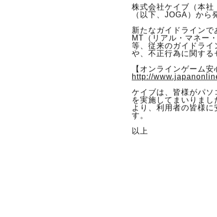
株式会社ケイブ（本社
（以下、JOGA）か
新たなガイドラインで
MT（リアル・マネー
等、従来のガイドライ
や、不正行為に関する
【オンラインゲーム安
http://www.japanonli
ケイブは、皆様がパソ
を実施してまいりまし
より、利用者の皆様に
す。
以上