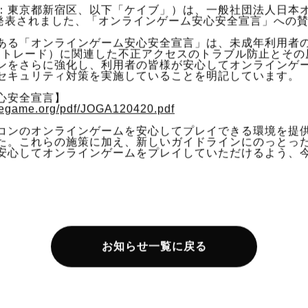
：東京都新宿区、以下「ケイブ」）は、一般社団法人日本
ら発表されました、「オンラインゲーム安心安全宣言」への
ある「オンラインゲーム安心安全宣言」は、未成年利用者
・トレード）に関連した不正アクセスのトラブル防止とその
ンをさらに強化し、利用者の皆様が安心してオンラインゲ
セキュリティ対策を実施していることを明記しています。
心安全宣言】
negame.org/pdf/JOGA120420.pdf
コンのオンラインゲームを安心してプレイできる環境を提
た。これらの施策に加え、新しいガイドラインにのっとっ
安心してオンラインゲームをプレイしていただけるよう、
お知らせ一覧に戻る