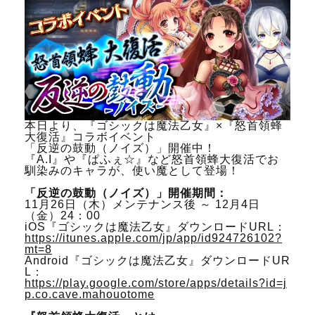
本日より、『ゴシックは魔法乙女』×『怒首領蜂
大復活』コラボイベント
「反逆の鼓動（ノイズ）」開催中！
『A.I』や『ぱふぇ☆』など怒首領蜂大復活でお
馴染みのキャラが、使い魔として登場！
「反逆の鼓動（ノイズ）」開催期間：
11月26日（木）メンテナンス後 ～ 12月4日
（金）24：00
iOS『ゴシックは魔法乙女』ダウンロードURL：
https://itunes.apple.com/jp/app/id924726102?
mt=8
Android『ゴシックは魔法乙女』ダウンロードUR
L：
https://play.google.com/store/apps/details?id=j
p.co.cave.mahouotome