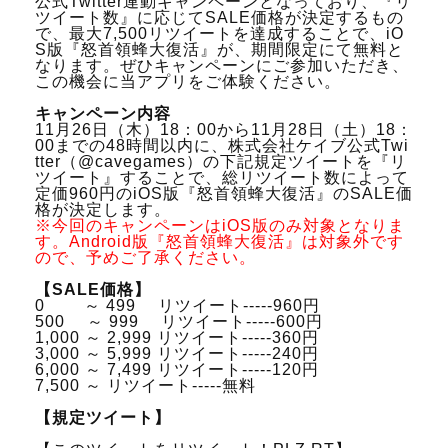
公式Twitter連動キャンペーンとなっており、『リ
ツイート数』に応じてSALE価格が決定するもの
で、最大7,500リツイートを達成することで、iO
S版『怒首領蜂大復活』が、期間限定にて無料と
なります。ぜひキャンペーンにご参加いただき、
この機会に当アプリをご体験ください。
キャンペーン内容
11月26日（木）18：00から11月28日（土）18：
00までの48時間以内に、株式会社ケイブ公式Twi
tter（@cavegames）の下記規定ツイートを『リ
ツイート』することで、総リツイート数によって
定価960円のiOS版『怒首領蜂大復活』のSALE価
格が決定します。
※今回のキャンペーンはiOS版のみ対象となりま
す。Android版『怒首領蜂大復活』は対象外です
ので、予めご了承ください。
【SALE価格】
0 ～ 499 リツイート-----960円
500 ～ 999 リツイート-----600円
1,000 ～ 2,999 リツイート-----360円
3,000 ～ 5,999 リツイート-----240円
6,000 ～ 7,499 リツイート-----120円
7,500 ～ リツイート-----無料
【規定ツイート】