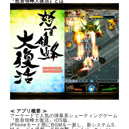
『怒首領蜂大復活』とは
≪ アプリ概要 ≫
アーケードで人気の弾幕系シューティングゲーム
『怒首領蜂大復活』iOS版。
iPhoneモード用にBGMを一新し、新システムS.