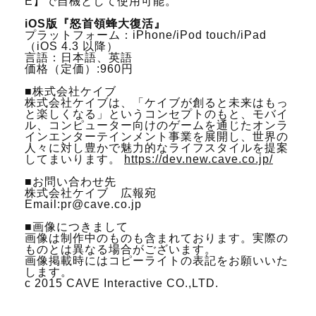
E】で自機として使用可能。
iOS版『怒首領蜂大復活』
プラットフォーム：iPhone/iPod touch/iPad
（iOS 4.3 以降）
言語：日本語、英語
価格（定価）:960円
■株式会社ケイブ
株式会社ケイブは、「ケイブが創ると未来はもっ
と楽しくなる」というコンセプトのもと、モバイ
ル、コンピューター向けのゲームを通じたオンラ
インエンターテインメント事業を展開し、世界の
人々に対し豊かで魅力的なライフスタイルを提案
してまいります。
https://dev.new.cave.co.jp/
■お問い合わせ先
株式会社ケイブ 広報宛
Email:pr@cave.co.jp
■画像につきまして
画像は制作中のものも含まれております。実際の
ものとは異なる場合がございます。
画像掲載時にはコピーライトの表記をお願いいた
します。
c 2015 CAVE Interactive CO.,LTD.