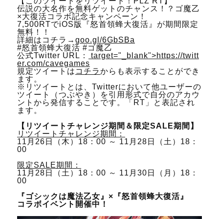
【このツイートをリツイート！PLZ RT】
伝説の大名作を無料ゲットのチャンス！？ゴ魔乙
×大復活コラボ記念キャンペーン！
7,500RTでiOS版『怒首領蜂大復活』が期間限定
無料！！
詳細はコチラ→
goo.gl/6GbSBa
#怒首領蜂大復活 #ゴ魔乙
公式Twitter URL：
target="_blank">https://twitt
er.com/cavegames
規定ツイートは
コチラ
からも表示することができ
ます。
※リツイートとは、Twitterにおいて他ユーザーの
ツイート（つぶやき）を引用形式で自分のアカウ
ントから発信することです。「RT」と表記され
ます。
【リツイートチャレンジ期間＆限定SALE期間】
リツイートチャレンジ期間：
11月26日（木）18：00 ～ 11月28日（土）18：
00
限定SALE期間：
11月28日（土）18：00 ～ 11月30日（月）18：
00
『ゴシックは魔法乙女』×『怒首領蜂大復活』
コラボイベント開催中！