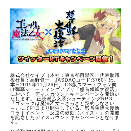
株式会社ケイブ（本社：東京都目黒区、代表取締
役社長：高野健一、JASDAQコード:3760）は、
本日2015年11月26日、iOS版スマートフォン向
け弾幕シューティングアプリ『怒首領蜂大復活』
において、ディスカウントキャンペーンを開始い
たします。 正統派乙女系シューティングRPG
『ゴシックは魔法乙女～さっさと契約しなさい！
～』にて同日より開催している、怒首領蜂大復活
コラボイベント「反逆の鼓動（ノイズ）」の開催
を記念したディスカウントキャンペーンとなりま
す。