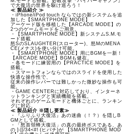
M.モードも搭載。必殺攻撃『ハイパーキャノン』
で大復活の世界を駆け巡ろう！
≪ 製品紹介 ≫
・iPhone/iPod touch ならではの新システムを追
加した【SMARTPHONE MODE】
アーケード版を移植した【ARCADE MODE】の
2つのゲームモードをご用意。
・【SMARTPHONE MODE】新システムS.M.モ
ード搭載
怒SのSLAUGHTER(スローター)、怒MのMENA
CE(メナス)を使い分け可能。
・【SMARTPHONE MODE】用にBGMを一新！
【ARCADE MODE】BGMも健在。
・各モードに練習用の【PRACTICE MODE】を
搭載。
・スマートフォンならではのスライドを使用した
快適な操作性で、
従来の操作レバーでは難しかった微妙な操作も可
能。
・GAME CENTERに対応しており、インターネ
ットランキングと実績機能を搭載。
それぞれのゲームモードと機体ごとに、ランキン
グに対応。
≪ 製品紹介 ※隠し要素≫
・『ふりふり大復活』あの迷曲（！？）を隠しB
GMとして搭載。
・「怒首領蜂大復活」の真の最終ボスである、あ
の ]-[|/34<#! (ヒバチ)が 【SMARTPHONE MOD