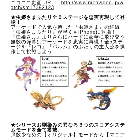
ニコニコ動画 URL：
http://www.nicovideo.jp/w
atch/sm17392123
★虫姫さまふたり全５ステージを忠実再現して登
場！
アーケードで人気を博した『虫姫さま』の続編
『虫姫さまふたり』が早くもiPhoneに登場！
『虫姫さま』よりさらにハードに豪華に飛び交う
無数の弾幕はアーケードを忠実に再現！全5ステ
ージを『レコ』『パルム』のふたりの主人公を操
作して挑戦しよう!
★シリーズお馴染みの異なる３つのスコアシステ
ムモードを全て搭載。
弾数少なめの【オリジナル】モードから【マニア