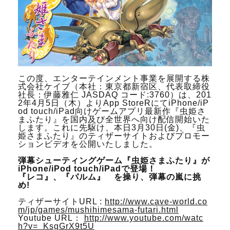
この度、エンターテインメント事業を展開する株
式会社ケイブ（本社：東京都新宿区、代表取締役
社長：伊藤雅仁 JASDAQ コード:3760）は、201
2年4月5日（木）よりApp StoreRにてiPhone/iP
od touch/iPad向けゲームアプリ最新作『虫姫さ
まふたり』を国内及び全世界へ向け配信開始いた
します。これに先駆け、本日3月30日(金)、『虫
姫さまふたり』のティザーサイトおよびプロモー
ションビデオを公開いたしました。
弾幕シューティングゲーム『虫姫さまふたり』が
iPhone/iPod touch/iPadで登場！
『レコ』、『パルム』 を操り、弾幕の嵐に挑
め!
ティザーサイトURL :
http://www.cave-world.co
m/jp/games/mushihimesama-futari.html
Youtube URL：
http://www.youtube.com/watc
h?v=_KsgGrX9t5U