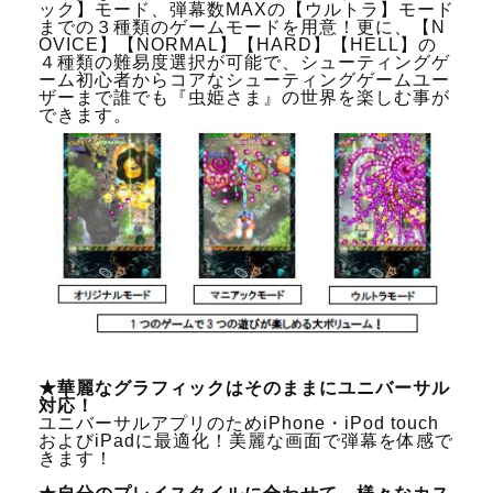
ック】モード、弾幕数MAXの【ウルトラ】モード
までの３種類のゲームモードを用意！更に、【N
OVICE】【NORMAL】【HARD】【HELL】の
４種類の難易度選択が可能で、シューティングゲ
ーム初心者からコアなシューティングゲームユー
ザーまで誰でも『虫姫さま』の世界を楽しむ事が
できます。
★華麗なグラフィックはそのままにユニバーサル
対応！
ユニバーサルアプリのためiPhone・iPod touch
およびiPadに最適化！美麗な画面で弾幕を体感で
きます！