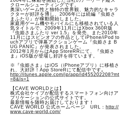
2004年に稼動を開始した当社のアーケード縦ス
クロールシューティングです。
奥深いゲーム性と独特の世界観、魅力的なキャラ
クターが好評を博し、2006年には続編『虫姫さ
まふたり』が稼動開始しました。
家庭用ゲーム機やモバイルにも移植されている人
気タイトルで、2009年11月にはXbox 360R版
『虫姫さまふたり ver 1.5』を発売、また2010年
11月にはスピンオフの作品としてiPhone/iPod to
uchアプリで弾幕アクションゲーム『虫姫さま B
UG PANIC』が発表されました。
2012年1月からはApp StoreRRにて、『虫姫さ
ま』iOS版が登場し好評を得ています。
※『虫姫さま』はiOS（iPhoneアプリ）に移植さ
れ、大好評！App StoreRにて配信中です｡
http://itunes.apple.com/jp/app/id455202208?mt
=8&ls=1
【CAVE WORLDとは】
株式会社ケイブが配信するスマートフォン向けア
プリケーションの公式サイトです。
最新情報を随時お届けしております！
CAVE WORLD 公式ホームページ URL：
http://
www.cave-world.com/