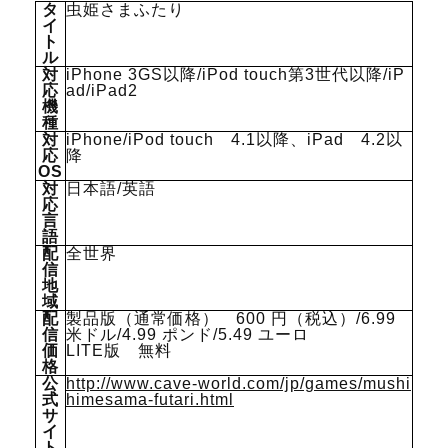
タ
虫姫さまふたり
イ
ト
ル
対
iPhone 3GS以降/iPod touch第3世代以降/iP
応
ad/iPad2
機
種
対
iPhone/iPod touch 4.1以降、iPad 4.2以
応
降
OS
対
日本語/英語
応
言
語
配
全世界
信
地
域
配
製品版（通常価格） 600 円（税込）/6.99
信
米ドル/4.99 ポンド/5.49 ユーロ
価
LITE版 無料
格
公
http://www.cave-world.com/jp/games/mushi
式
himesama-futari.html
サ
イ
ト