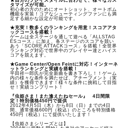
★自分のプレイスタイルに合わせて、様々なカス
タマイズが可能。
初心者の方のためにオートショット、オートボム
機能を実装！コアなシューティングファンにも満
足する細かな設定が可能です。
★充実！数多くのランキングを用意！スコアアタ
ックコースを搭載！
ゲームは全ステージを通して遊べる「ALLSTAG
ESコース」に加え、各ステージのスコアを競い
あう「SCORE ATTACKコース」を搭載！全世界
ランキング対応で世界中のプレイヤー達とハイス
コアを競えます。
★Game Center/Open Feintに対応！インターネ
ットランキングと実績を搭載！
平田祥一郎氏が完全新曲を書き下ろし！！ゲーム
内の様々な条件を満たせば、アチーブメント（実
績）を獲得できます！様々な条件に挑戦して目指
せ！実績コンプリート！
『虫姫さま！また逢えたねセール』 4日間限
定！特別価格450円で提供
2012年4月5日（木）から8日（日）までの4日
間、通常価格600円（税込）のところを特別価格
450円（税込）にて提供いたします！
【虫姫さまシリーズとは】