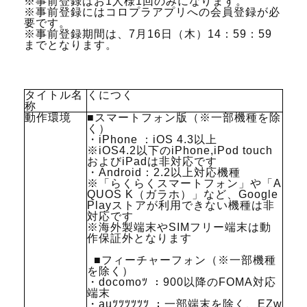
※事前登録はお1人様1回のみになります。
※事前登録にはコロプラアプリへの会員登録が必
要です。
※事前登録期間は、7月16日（木）14：59：59
までとなります。
タイトル名
くにつく
称
動作環境
■スマートフォン版（※一部機種を除
く）
・iPhone ：iOS 4.3以上
※iOS4.2以下のiPhone,iPod touch
およびiPadは非対応です
・Android：2.2以上対応機種
※「らくらくスマートフォン」や「A
QUOS K（ガラホ）」など、Google
Playストアが利用できない機種は非
対応です
※海外製端末やSIMフリー端末は動
作保証外となります
■フィーチャーフォン（※一部機種
を除く）
・docomoﾂ ：900以降のFOMA対応
端末
・auﾂﾂﾂﾂﾂﾂ ：一部端末を除く、EZw