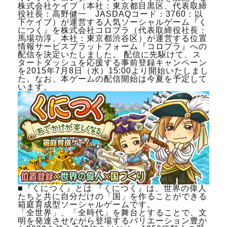
株式会社ケイブ（本社：東京都目黒区、代表取締
役社長：高野健一 JASDAQコード：3760：以
下ケイブ）が運営する人気ソーシャルゲーム『く
につく』を株式会社コロプラ（代表取締役社長：
馬場功淳、本社：東京都渋谷区）が運営する位置
情報サービスプラットフォーム『コロプラ』への
配信を決定いたしました。 配信に先駆けて、ス
タートダッシュを応援する事前登録キャンペーン
を2015年7月8日（水）15:00より開始いたしまし
た。なお、本ゲームの配信開始は今夏を予定して
います。
■『くにつく』とは 『くにつく』は、世界の偉人
たちと共に自分だけの「国」を作ることができる
箱庭育成型ソーシャルゲームです。
「全世界」、「全時代」を舞台とすることで、文
明を発達させながら登場するバリエーション豊か