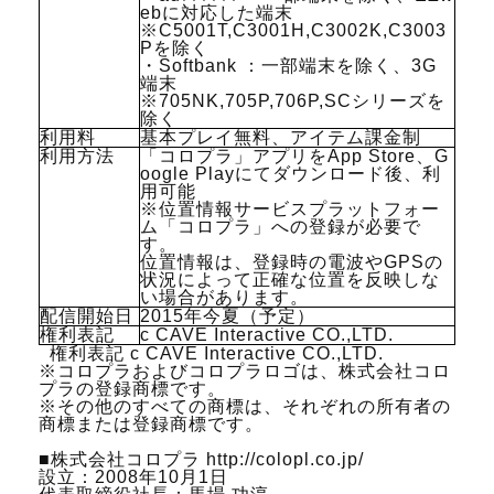
ebに対応した端末
※C5001T,C3001H,C3002K,C3003
Pを除く
・Softbank ：一部端末を除く、3G
端末
※705NK,705P,706P,SCシリーズを
除く
利用料
基本プレイ無料、アイテム課金制
利用方法
「コロプラ」アプリをApp Store、G
oogle Playにてダウンロード後、利
用可能
※位置情報サービスプラットフォー
ム「コロプラ」への登録が必要で
す。
位置情報は、登録時の電波やGPSの
状況によって正確な位置を反映しな
い場合があります。
配信開始日
2015年今夏（予定）
権利表記
c CAVE Interactive CO.,LTD.
権利表記 c CAVE Interactive CO.,LTD.
※コロプラおよびコロプラロゴは、株式会社コロ
プラの登録商標です。
※その他のすべての商標は、それぞれの所有者の
商標または登録商標です。
■株式会社コロプラ http://colopl.co.jp/
設立：2008年10月1日