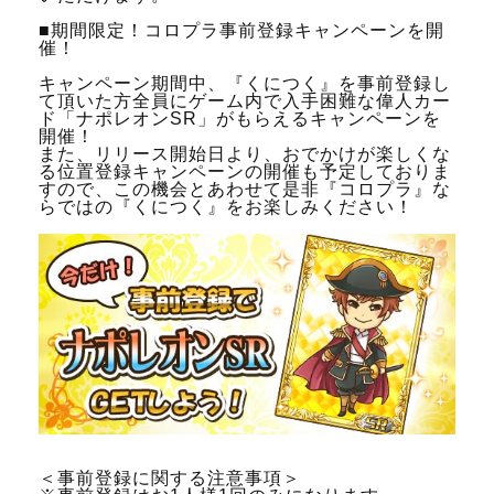
■期間限定！コロプラ事前登録キャンペーンを開
催！
キャンペーン期間中、『くにつく』を事前登録し
て頂いた方全員にゲーム内で入手困難な偉人カー
ド「ナポレオンSR」がもらえるキャンペーンを
開催！
また、リリース開始日より、おでかけが楽しくな
る位置登録キャンペーンの開催も予定しておりま
すので、この機会とあわせて是非『コロプラ』な
らではの『くにつく』をお楽しみください！
＜事前登録に関する注意事項＞