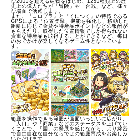
な2000を超える建物をはじめ、1250種類上の歴
史上の偉人たちが「冒険」や「合戦」など、様々
な場面で活躍します。
また、『コロプラ』と『くにつく』の特徴である
GPSによる「位置登録」機能を強化し、移動した
距離に応じて金貨や特産品ポイントなどの報酬が
もらえたり、取得した位置情報でしか得られない
貴重な特産品も取得することができるなど、毎日
のおでかけが楽しくなるゲーム性となっていま
す。
箱庭を操作できる範囲が画面いっぱいに広がり、
「人口」や「商業」などのステータスを上げてい
くことで、「国」の発展を感じながら、より綿密
で自由自在な自分ならではの箱庭育成をお楽しみ
いただけます。