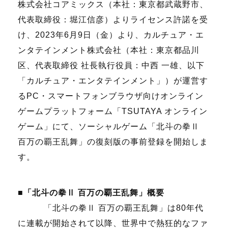
株式会社コアミックス（本社：東京都武蔵野市、
代表取締役：堀江信彦）よりライセンス許諾を受
け、
2023
年
6
月
9
日（金）より、カルチュア・エ
ンタテインメント株式会社（本社：東京都品川
区、代表取締役 社長執行役員：中西 一雄、以下
「カルチュア・エンタテインメント」）が運営す
る
PC
・スマートフォンブラウザ向けオンライン
ゲームプラットフォーム「
TSUTAYA
オンライン
ゲーム」にて、ソーシャルゲーム「北斗の拳Ⅱ
百万の覇王乱舞」の復刻版の事前登録を開始しま
す。
■「北斗の拳Ⅱ 百万の覇王乱舞」概要
「北斗の拳Ⅱ 百万の覇王乱舞」は
80
年代
に連載が開始されて以降、世界中で熱狂的なファ