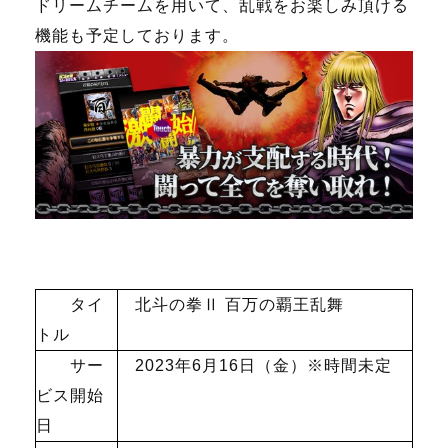
ドリームチームを用いて、乱戦をお楽しみ頂ける
機能も予定しております。
タイ
北斗の拳Ⅱ 百万の覇王乱舞
トル
サー
2023年
6
月
16
日（金）※時間未定
ビス開始
日