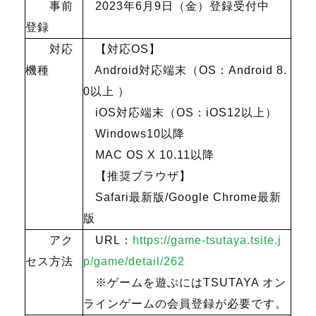
事前
2023年
6
月
9
日（金）登録受付中
登録
対応
【対応
OS
】
機種
Android対応端末（
OS
：
Android 8.
0
以上 ）
iOS対応端末（
OS
：
iOS12
以上）
Windows10以降
MAC OS X 10.11以降
【推奨ブラウザ】
Safari最新版
/Google Chrome
最新
版
アク
URL：
https://game-tsutaya.tsite.j
セス方法
p/game/detail/262
※ゲームを遊ぶには
TSUTAYA
オン
ラインゲームの会員登録が必要です。