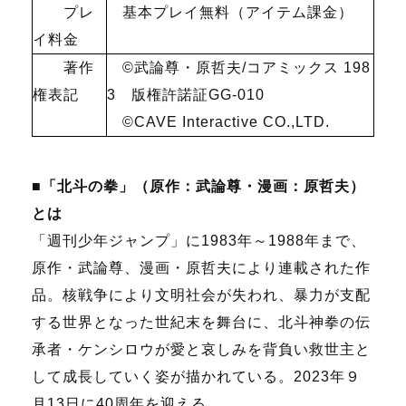
プレ
基本プレイ無料（アイテム課金）
イ料金
著作
©武論尊・原哲夫
/
コアミックス
198
権表記
3
版権許諾証
GG-010
©CAVE Interactive CO.,LTD.
■「北斗の拳」（原作：武論尊・漫画：原哲夫）
とは
「週刊少年ジャンプ」に
1983
年～
1988
年まで、
原作・武論尊、漫画・原哲夫により連載された作
品。核戦争により文明社会が失われ、暴力が支配
する世界となった世紀末を舞台に、北斗神拳の伝
承者・ケンシロウが愛と哀しみを背負い救世主と
して成長していく姿が描かれている。
2023
年９
月
13
日に
40
周年を迎える。