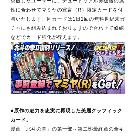
突破したユーザーに、チュートリアル突破後の属
性に合わせてマミヤの宣言（
R
）限定カードを付
与いたします。同カードは
1
日
1
回の無料世紀末ガ
チャにも組み込まれておりますので合わせて修練
などでカード強化が行えます。
■原作の魅力を忠実に再現した美麗グラフィック
カード。
漫画「北斗の拳」の第一部～第二部最終章の全キ