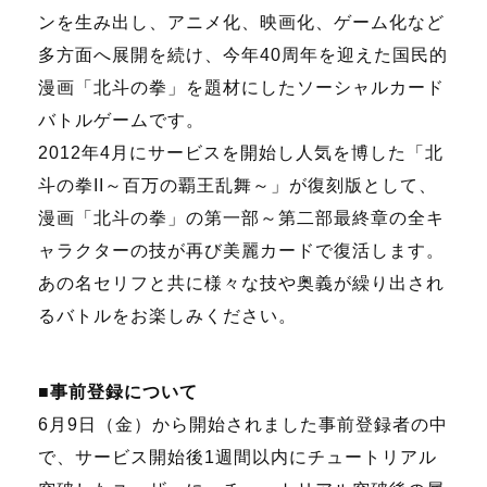
ンを生み出し、アニメ化、映画化、ゲーム化など
多方面へ展開を続け、今年
40
周年を迎えた国民的
漫画「北斗の拳」を題材にしたソーシャルカード
バトルゲームです。
2012年
4
月にサービスを開始し人気を博した「北
斗の拳
II
～百万の覇王乱舞～」が復刻版として、
漫画「北斗の拳」の第一部～第二部最終章の全キ
ャラクターの技が再び美麗カードで復活します。
あの名セリフと共に様々な技や奥義が繰り出され
るバトルをお楽しみください。
■事前登録について
6月
9
日（金）から開始されました事前登録者の中
で、サービス開始後
1
週間以内にチュートリアル