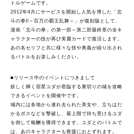
トルゲームです。
2012年
4
月にサービスを開始し人気を博した「北
斗の拳
II
～百万の覇王乱舞～」が復刻版として、
漫画「北斗の拳」の第一部～第二部最終章の全キ
ャラクターの技が再び美麗カードで復活します。
あの名セリフと共に様々な技や奥義が繰り出され
るバトルをお楽しみください。
■リリース中のイベントにつきまして
妖しく輝く宿星ユダが君臨する裏切りの城を攻略
できるイベントを開催中です。
城内には各地から連れ去られた美女や、立ちはだ
かるボスなどを撃破し、最上階で待ち受けるユダ
を倒して報酬を獲得できます。ユダとのバトルで
は、あのキャラクターも救援におとずれます。