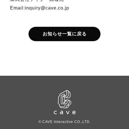
Email:inquiry@cave.co.jp
お知らせ一覧に戻る
© CAVE Interactive CO.,LTD.