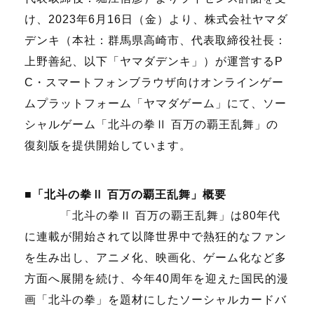
け、
2023
年
6
月
16
日（金）より、株式会社ヤマダ
デンキ（本社：群馬県高崎市、代表取締役社長：
上野善紀、以下「ヤマダデンキ」）が運営する
P
C
・スマートフォンブラウザ向けオンラインゲー
ムプラットフォーム「ヤマダゲーム」にて、ソー
シャルゲーム「北斗の拳Ⅱ 百万の覇王乱舞」の
復刻版を提供開始しています。
■「北斗の拳Ⅱ 百万の覇王乱舞」概要
「北斗の拳Ⅱ 百万の覇王乱舞」は
80
年代
に連載が開始されて以降世界中で熱狂的なファン
を生み出し、アニメ化、映画化、ゲーム化など多
方面へ展開を続け、今年
40
周年を迎えた国民的漫
画「北斗の拳」を題材にしたソーシャルカードバ