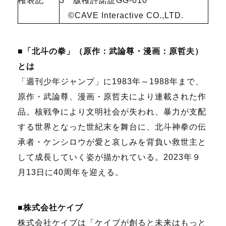
権表記
3
版権許諾証
GG-010
©CAVE Interactive CO.,LTD.
■「北斗の拳」（原作：武論尊・漫画：原哲夫）
とは
「週刊少年ジャンプ」に
1983
年～
1988
年まで、
原作・武論尊、漫画・原哲夫により連載された作
品。核戦争により文明社会が失われ、暴力が支配
する世界となった世紀末を舞台に、北斗神拳の伝
承者・ケンシロウが愛と哀しみを背負い救世主と
して成長していく姿が描かれている。
2023
年９
月
13
日に
40
周年を迎える。
■株式会社ケイブ
株式会社ケイブは「ケイブが創ると未来はもっと