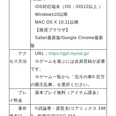
iOS対応端末（
OS
：
iOS12
以上 ）
Windows10以降
MAC OS X 10.11以降
【推奨ブラウザ】
Safari最新版
/Google Chrome
最新
版
アク
URL：
https://gpf.mymd.jp/
セス方法
※ゲームを遊ぶには会員登録が必要
です。
※ゲーム一覧から「北斗の拳
II
百万
の覇王乱舞」を選択ください。
プレ
基本プレイ無料（アイテム課金）
イ料金
著作
©武論尊・原哲夫
/
コアミックス
198