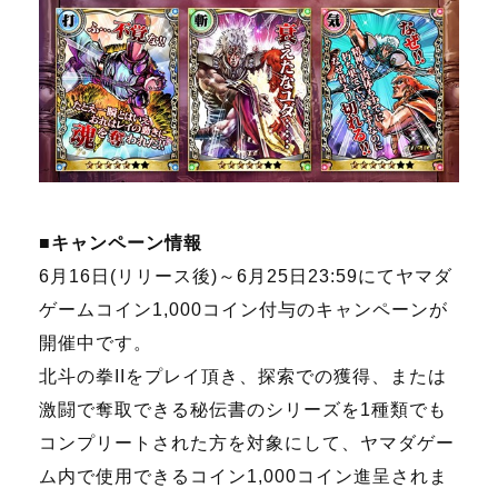
■キャンペーン情報
6月
16
日
(
リリース後
)
～
6
月
25
日
23:59
にてヤマダ
ゲームコイン
1,000
コイン付与のキャンペーンが
開催中です。
北斗の拳
II
をプレイ頂き、探索での獲得、または
激闘で奪取できる秘伝書のシリーズを
1
種類でも
コンプリートされた方を対象にして、ヤマダゲー
ム内で使用できるコイン
1,000
コイン進呈されま