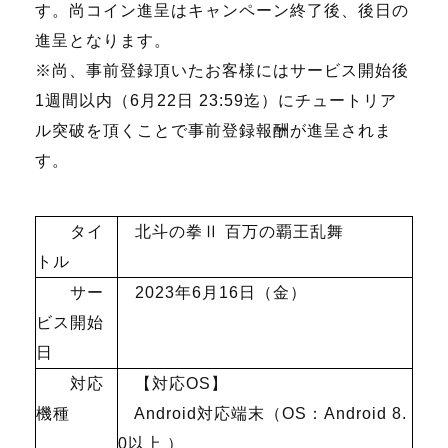
す。尚コイン進呈はキャンペーン終了後、後日の
進呈となります。
※尚、事前登録頂いたお客様にはサービス開始後
1
週間以内（
6
月
22
日
23:59
迄）にチュートリア
ル突破を頂くことで事前登録報酬が進呈されま
す。
タイ
北斗の拳Ⅱ 百万の覇王乱舞
トル
サー
2023年
6
月
16
日（金）
ビス開始
日
対応
【対応
OS
】
機種
Android対応端末（
OS
：
Android 8.
0
以上 ）