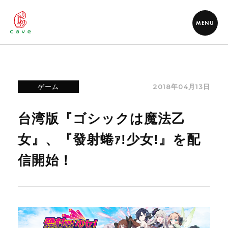
MENU
2018年04月13日
ゲーム
台湾版『ゴシックは魔法乙
女』、『發射蜷ｧ!少女!』を配
信開始！