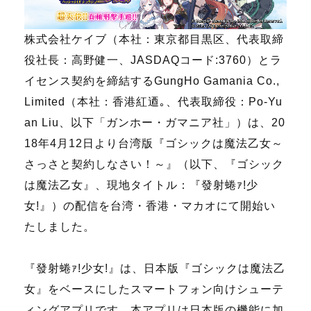
株式会社ケイブ（本社：東京都目黒区、代表取締
役社長：高野健一、JASDAQコード:3760）とラ
イセンス契約を締結するGungHo Gamania Co.,
Limited（本社：香港紅逎｡、代表取締役：Po-Yu
an Liu、以下「ガンホー・ガマニア社」）は、20
18年4月12日より台湾版『ゴシックは魔法乙女～
さっさと契約しなさい！～』（以下、『ゴシック
は魔法乙女』、現地タイトル：『發射蜷ｧ!少
女!』）の配信を台湾・香港・マカオにて開始い
たしました。
『發射蜷ｧ!少女!』は、日本版『ゴシックは魔法乙
女』をベースにしたスマートフォン向けシューテ
ィングアプリです。本アプリは日本版の機能に加