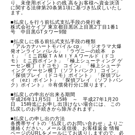
り、未使用ポイントの残 高をお客様へ資金決済
に関する法律第20条第1項に基づき払戻しいたし
ます。
■払戻しを行う前払式支払手段の発行者
株式会社ケイブ 東京都目黒区上目黒2丁目1番1
号 中目黒GTタワー9階
■払戻しに係る前払式支払手段の種類
「アルカナハートモバイル cp」 「ジオラマ大爆
発オンライン バレル」 「ラヴニ―の絵本 ｐ
ｔ」 「ミニ四駆ＴＡＭＩＹＡワールド（ドコ
モ） ミニ四ポイント」 「極上シューティング ゲ
ーセン横丁（ドコモ） コイン」 「極上シューテ
ィング ゲーセン横丁（ソフトバンク） コイン」
「探偵プレイ （ドコモ）ポイント」 「探偵プレ
イ （ez）ポイント」 「探偵プレイ （ソフトバン
ク）ポイント」 ※有償発行分に限ります。
■払戻しの申出が出来る期間
平成26年11月5日 15時 ～ 平成27年1月20
日 15時迄にお申し出頂けない場合には、 この
払戻しのお手続きから除斥されます。
■払戻しの申し出の方法
各携帯サイトの「払戻しのお問い合わせ」よりご
連絡ください。メール送信後、お客様返金 情報
ページのURLをメールにてお送りしますので、必