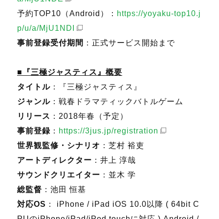
予約TOP10（Android）：
https://yoyaku-top10.j
p/u/a/MjU1NDI
事前登録受付期間
：正式サービス開始まで
■『三極ジャスティス』概要
タイトル
：『三極ジャスティス』
ジャンル
：戦春ドラマティックバトルゲーム
リリース
：2018年春（予定）
事前登録
：
https://3jus.jp/registration
世界観監修・シナリオ
：芝村 裕吏
アートディレクター
：井上 淳哉
サウンドクリエイター
：並木 学
総監督
：池田 恒基
対応OS
： iPhone / iPad iOS 10.0以降 ( 64bit C
PUのiPhone/iPad/iPod touchに対応 ) Android /