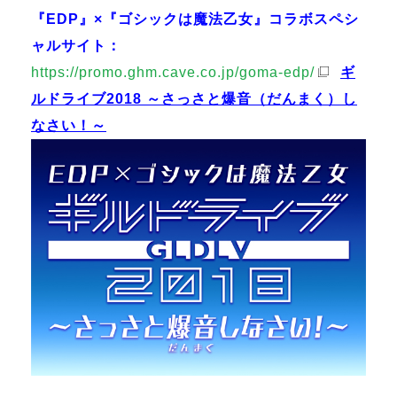
『EDP』×『ゴシックは魔法乙女』コラボスペシ
ャルサイト：
https://promo.ghm.cave.co.jp/goma-edp/
ギ
ルドライブ2018 ～さっさと爆音（だんまく）し
なさい！～