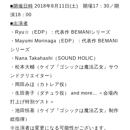
■開催日時
2018年8月11日(土) 開場17：30／開
演18：00
■出演者
・Ryu☆（EDP）：代表作 BEMANIシリーズ
・Mayumi Morinaga（EDP）：代表作 BEMANI
シリーズ
・Nana Takahashi（SOUND HOLIC）
・松本大輔（ケイブ『ゴシックは魔法乙女』サウ
ンドクリエイター）
・岡田みほ（カトレア役）
・生田善子（ダチュラ役） and more... ＜会場内
打上げ特別ゲスト＞
・池田恒基（ケイブ『ゴシックは魔法乙女』制作
総指揮）
※出演者は変更になる可能性がございます。