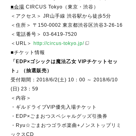
■会場
CIRCUS Tokyo（東京・渋谷）
＜アクセス＞ JR山手線 渋谷駅から徒歩5分
＜住所＞ 〒150-0002 東京都渋谷区渋谷3-26-16
＜電話番号＞ 03-6419-7520
＜URL＞
http://circus-tokyo.jp/
■チケット情報
「EDP×ゴシックは魔法乙女 VIPチケットセッ
ト」（抽選販売）
受付期間：2018/6/2(土) 10：00 ～ 2018/6/10
(日) 23：59
＜内容＞
・ギルドライブVIP優先入場チケット
・EDP×ごまおつスペシャルグッズ引換券
・Ryu☆ごまおつゴラボ楽曲+ノンストップリミ
ックスCD