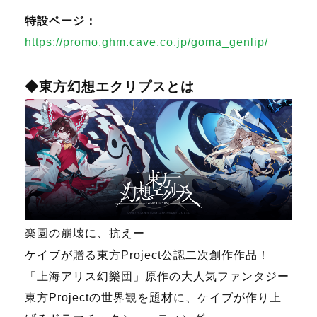
特設ページ：
https://promo.ghm.cave.co.jp/goma_genlip/
◆東方幻想エクリプスとは
楽園の崩壊に、抗えー
ケイブが贈る東方Project公認二次創作作品！
「上海アリス幻樂団」原作の大人気ファンタジー
東方Projectの世界観を題材に、ケイブが作り上