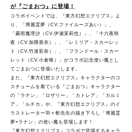
が『ごまおつ』に登場！
コラボイベントでは、『東方幻想エクリプス』よ
り、「
博麗霊夢（CV.ファイルーズあい）
」、
「霧雨魔理沙
（CV.
伊瀬茉莉也）」、「十六夜咲
夜
（CV.
加隈亜衣）」、「レミリア・スカーレッ
ト
（CV.
竹達彩奈）」、「フランドール・スカー
レット
（CV.
小倉唯）」がコラボ記念使い魔とし
てごまおつに登場いたします。
また、『東方幻想エクリプス』キャラクターのコ
スチュームを着ている『ごまおつ』キャラクター
の「ラナン」「ロザリー」「カトレア」「カルミ
ア」「ルチカ」や、『東方幻想エクリプス』のイ
ラストレーター羽々斬先生の描き下ろし「
博麗霊
夢×ラナン
」の使い魔も登場します！
『東方幻想エクリプス』コラボで登場するキャラ