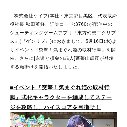
株式会社ケイブ(本社：東京都目黒区、代表取締
役社長:秋田英好、証券コード:3760)が配信中の
シューティングゲームアプリ『東方幻想エクリプ
ス』(『ゲンリプ』)におきまして、5月16日(木)よ
りイベント『突撃！気まぐれ姫の取材行脚』を開
催、さらに[永遠と須臾の罪人]蓬莱山輝夜が登場
する願掛けを開始いたしました。
■イベント『突撃！気まぐれ姫の取材行
脚』式化キャラクターを編成してステー
ジを攻略し、ハイスコアを目指せ！