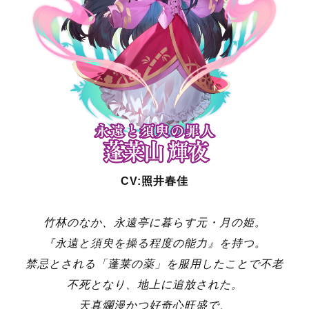
CV:照井春佳
竹林のなか、永遠亭に暮らす元・月の姫。
『永遠と須臾を操る程度の能力』を持つ。
禁忌とされる「蓬莱の薬」を服用したことで
不老
不死となり、
地上に追放された。
天真爛漫かつ好奇心旺盛で、