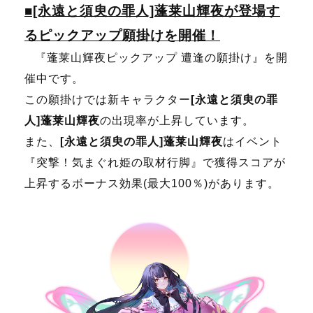
■[永遠と須臾の罪人]蓬莱山輝夜が登場す
るピックアップ願掛けを開催！
『蓬莱山輝夜ピックアップ 遭逢の願掛け』を開
催中です。
この願掛けでは新キャラクター
[永遠と須臾の罪
人]蓬莱山輝夜
の出現率が上昇しています。
また、
[永遠と須臾の罪人]蓬莱山輝夜
はイベント
『突撃！気まぐれ姫の取材行脚』で獲得スコアが
上昇するボーナス効果(最大100％)があります。