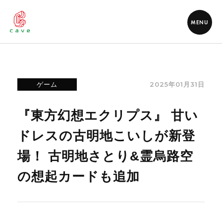
MENU
2025年01月31日
ゲーム
『東方幻想エクリプス』 甘い
ドレスの古明地こいしが新登
場！ 古明地さとり&霊烏路空
の想起カードも追加