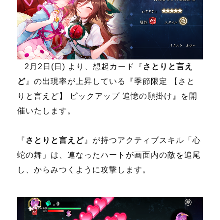
2月2日(日) より、想起カード『
さとりと言え
ど
』の出現率が上昇している『季節限定 【さと
りと言えど】 ピックアップ 追憶の願掛け』を開
催いたします。
『
さとりと言えど
』が持つアクティブスキル「心
蛇の舞」は、連なったハートが画面内の敵を追尾
し、からみつくように攻撃します。