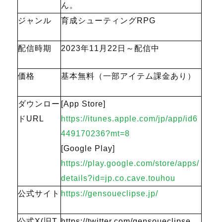
ん。
ジャンル
育成シューティングRPG
配信時期
2023年11月22日～配信中
価格
基本無料（一部アイテム課金あり）
ダウンロー
[App Store]
ドURL
https://itunes.apple.com/jp/app/id6
449170236?mt=8
[Google Play]
https://play.google.com/store/apps/
details?id=jp.co.cave.touhou
公式サイト
https://gensoueclipse.jp/
公式X(旧T
https://twitter.com/gensoueclipse