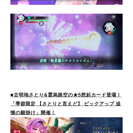
■古明地さとり&霊烏路空の★5想起カード登場！
「季節限定 【さとりと言えど】 ピックアップ 追
憶の願掛け」開催！