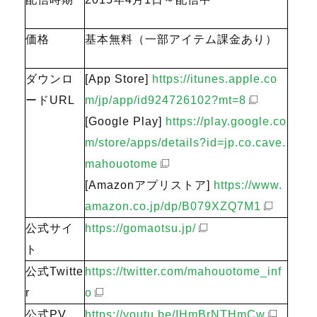
価格
基本無料（一部アイテム課金あり）
ダウンロ
[App Store]
https://itunes.apple.co
ードURL
m/jp/app/id924726102?mt=8
[Google Play]
https://play.google.co
m/store/apps/details?id=jp.co.cave.
mahouotome
[Amazonアプリストア]
https://www.
amazon.co.jp/dp/B079XZQ7M1
公式サイ
https://gomaotsu.jp/
ト
公式Twitte
https://twitter.com/mahouotome_inf
r
o
公式PV
https://youtu.be/IHmBrNTHmCw