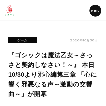
MENU
2020年10月30日
ゲーム
『ゴシックは魔法乙女～さっ
さと契約しなさい！～』 本日
10/30より邪心編第三章 「心に
響く邪悪なる声～激動の交響
曲～」が開幕