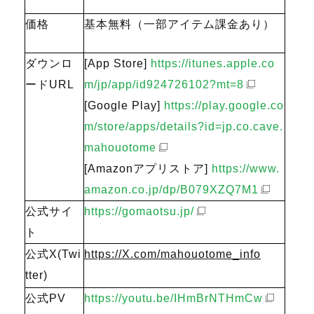
価格
基本無料（一部アイテム課金あり）
ダウンロ
[App Store]
https://itunes.apple.co
ードURL
m/jp/app/id924726102?mt=8
[Google Play]
https://play.google.co
m/store/apps/details?id=jp.co.cave.
mahouotome
[Amazonアプリストア]
https://www.
amazon.co.jp/dp/B079XZQ7M1
公式サイ
https://gomaotsu.jp/
ト
公式X(Twi
https://X.com/mahouotome_info
tter)
公式PV
https://youtu.be/IHmBrNTHmCw