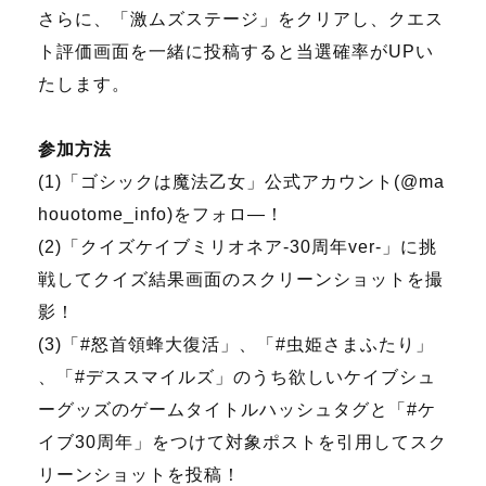
さらに、「激ムズステージ」をクリアし、クエス
ト評価画面を一緒に投稿すると当選確率がUPい
たします。
参加方法
(1)「ゴシックは魔法乙女」公式アカウント(@ma
houotome_info)をフォロ―！
(2)「クイズケイブミリオネア-30周年ver-」に挑
戦してクイズ結果画面のスクリーンショットを撮
影！
(3)「#怒首領蜂大復活」、「#虫姫さまふたり」
、「#デススマイルズ」のうち欲しいケイブシュ
ーグッズのゲームタイトルハッシュタグと「#ケ
イブ30周年」をつけて対象ポストを引用してスク
リーンショットを投稿！