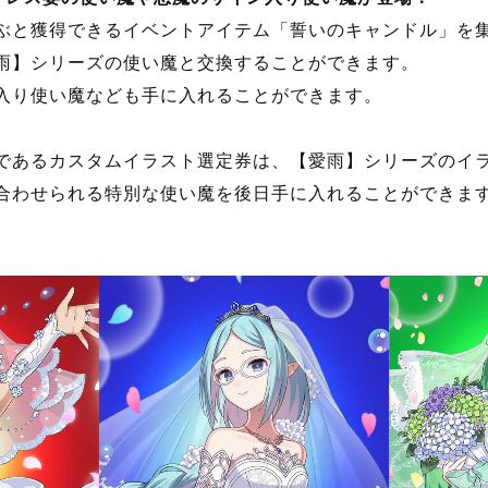
いつもと違う雰囲気をまといながら、真少年を翻弄する。
そんな中、真少年とリリーは、雨降る庭園で
『ある景色』が映った、不思議な水溜まりを見つけるが……
消えた花嫁達、庭園に響く不穏な声。
すべての謎が一本の線で繋がった時、
真少年と悪魔姉妹は、教会の真実を知ることになる──。
ドレス姿の使い魔や悪魔のサイン入り使い魔が登場！
ぶと獲得できるイベントアイテム「誓いのキャンドル」を
雨】シリーズの使い魔と交換することができます。
入り使い魔なども手に入れることができます。