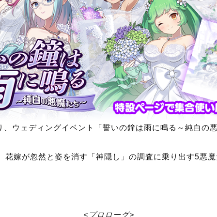
東京都目黒区、代表取締役社長:高橋祐希、証券コード:376
ゴシックは魔法乙女〜さっさと契約しなさい！～』(『ごま
ウェディングイベント『誓いの鐘は雨に鳴る～純白の悪魔たち
ベント「誓いの鐘は雨に鳴る～純白の悪魔たち～」