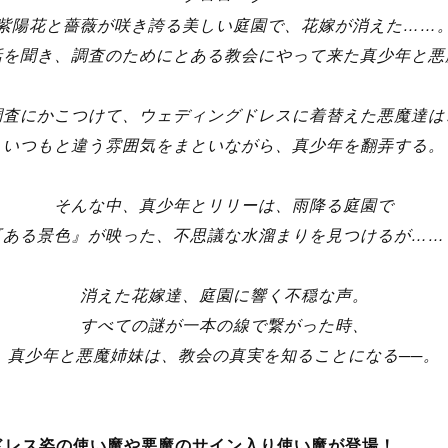
金)より、ウェディングイベント「誓いの鐘は雨に鳴る～純白
、花嫁が忽然と姿を消す「神隠し」の調査に乗り出す5悪魔
<プロローグ>
紫陽花と薔薇が咲き誇る美しい庭園で、花嫁が消えた……
話を聞き、調査のためにとある教会にやって来た真少年と悪
調査にかこつけて、ウェディングドレスに
着替えた悪魔達は