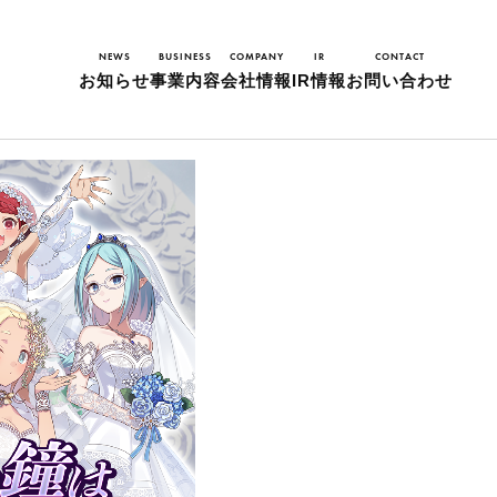
NEWS
BUSINESS
COMPANY
IR
CONTACT
お知らせ
事業内容
会社情報
IR情報
お問い合わせ
トを開催！
2026年06月19日
さい！～』本
催！純白のド