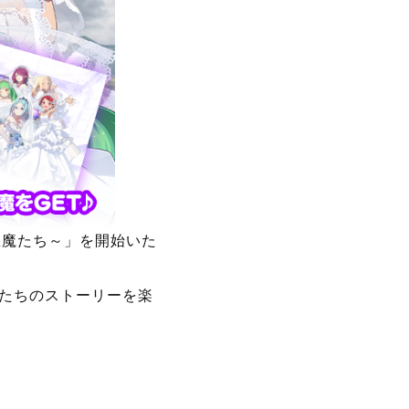
0)が配信中のシューテ
おつ』)におきまして、
～』を開始いたしまし
開催！