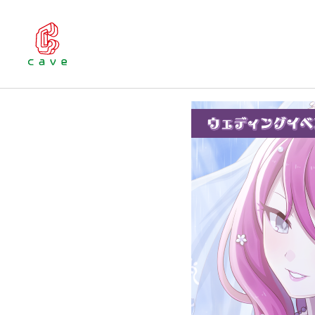
お知らせ
『ゴシックは魔法乙女
純白のドレスを着た
ゲーム
『ゴシック
日6/19(
レスを着た