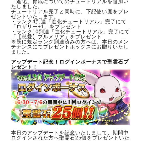
「進化」育成についてのチュートリアルを追加い
たしました。
チュートリアル完了と同時に、下記使い魔をプレ
ゼントいたします。
・ランク4到達「進化チュートリアル」完了にて
「ロザリー+1」をプレゼント
・ランク10到達「進化チュートリアル」完了にて
「【慈愛】プルメリア」をプレゼント
※既に規定ランク到達済みの方へは、本日のメン
テナンスにてプレゼントボックスにお贈りいたし
ました。
アップデート記念！ログインボーナスで聖霊石プ
レゼント！
本日のアップデートを記念いたしまして、期間中
ログインされた方へ聖霊石25個をプレゼントいた