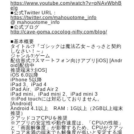
https://www.youtube.com/watch?v=pNAvWbhB
elg
■公式Twitter URL：
https://twitter.com/mahouotome_info
@ mahouotome_info
■公式ブログ
http://cave-goma.cocolog-nifty.com/blog/
■基本概要
タイトル:ﾂ『ゴシックは魔法乙女～さっさと契約
しなさい！～』
ジャンルﾂ:ゲーム
配信形式:ﾂスマートフォン向けアプリ[iOS] [Andr
oid]配信中
推奨端末ﾂ:[iOS]
iOS 6.0以降
iPhone 5以降
iPad 3、iPad 4
iPad Air、iPad Air 2
iPad mini、iPad mini 2、iPad mini 3
※iPod touchには対応しておりません。
[Android]
Android 4.1以上 RAM：1G以上（2GB以上端末
推奨）
クアッドコアCPUを推奨
※アプリの安定性や動作速度は、「CPUの性能」
と「画面解像度」が影響するため、CPUがクアッ
ドコア未満の端末でも解像度が低いと安定する場