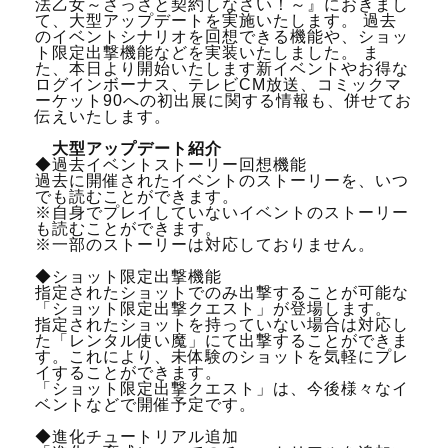
法乙女～さっさと契約しなさい！～』におきまし
て、大型アップデートを実施いたします。 過去
のイベントシナリオを回想できる機能や、ショッ
ト限定出撃機能などを実装いたしました。 ま
た、本日より開始いたします新イベントやお得な
ログインボーナス、テレビCM放送、コミックマ
ーケット90への初出展に関する情報も、併せてお
伝えいたします。
大型アップデート紹介
◆過去イベントストーリー回想機能
過去に開催されたイベントのストーリーを、いつ
でも読むことができます。
※自身でプレイしていないイベントのストーリー
も読むことができます。
※一部のストーリーは対応しておりません。
◆ショット限定出撃機能
指定されたショットでのみ出撃することが可能な
「ショット限定出撃クエスト」が登場します。
指定されたショットを持っていない場合は対応し
た「レンタル使い魔」にて出撃することができま
す。これにより、未体験のショットを気軽にプレ
イすることができます。
「ショット限定出撃クエスト」は、今後様々なイ
ベントなどで開催予定です。
◆進化チュートリアル追加