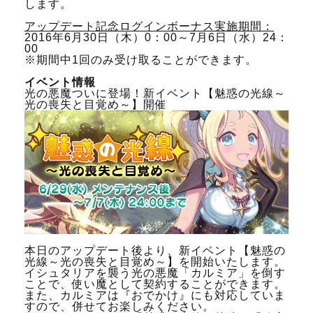
します。
アップデート記念ログインボーナス実施期間：
2016年6月30日（木）0：00～7月6日（水）24：
00
※期間中1回のみ受け取ることができます。
イベント情報
光の悪魔ついに登場！新イベント【魅惑の光線～
光の喪失と目覚め～】開催
本日のアップデート後より、新イベント【魅惑の
光線～光の喪失と目覚め～】を開始いたします。
イシュタリアを襲う光の悪魔「カルミア」を倒す
ことで、使い魔として契約することができます。
また、カルミアは『おでかけ』にも対応していま
すので、併せてお楽しみください。