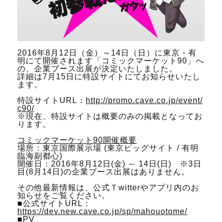
2016年8月12日（金）～14日（日）に東京・有
明にて開催されます「コミックマーケット90」へ
の、企業ブース出展が決定いたしました。
詳細は7月15日に特設サイトにてお知らせいたし
ます。
特設サイトURL：
http://promo.cave.co.jp/event/
c90/
※現在、特設サイトは概要のみの掲載となってお
ります。
コミックマーケット90開催概要
場所：東京国際展示場 (東京ビッグサイト / 有明
臨海副都心)
開催日：2016年8月12日(金) ～ 14日(日) ※3日
目(8月14日)の企業ブース出展はありません。
その他最新情報は、公式Ｔwitterやアプリ内のお
知らせをご覧ください。
■公式サイトURL：
https://dev.new.cave.co.jp/sp/mahouotome/
■PV