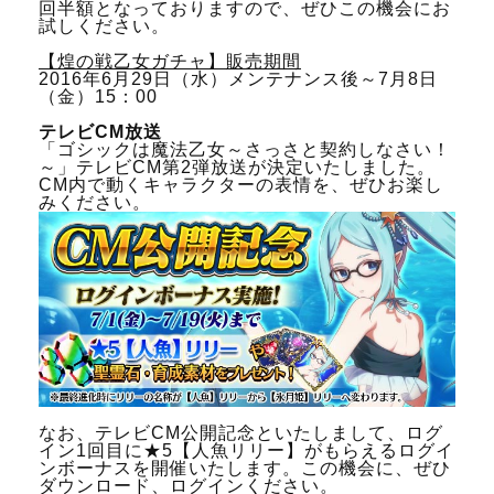
回半額となっておりますので、ぜひこの機会にお
試しください。
【煌の戦乙女ガチャ】販売期間
2016年6月29日（水）メンテナンス後～7月8日
（金）15：00
テレビCM放送
「ゴシックは魔法乙女～さっさと契約しなさい！
～」テレビCM第2弾放送が決定いたしました。
CM内で動くキャラクターの表情を、ぜひお楽し
みください。
なお、テレビCM公開記念といたしまして、ログ
イン1回目に★5【人魚リリー】がもらえるログイ
ンボーナスを開催いたします。この機会に、ぜひ
ダウンロード、ログインください。