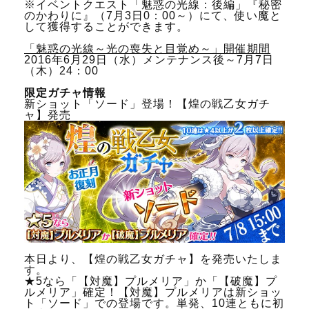
※イベントクエスト「魅惑の光線：後編」『秘密
のかわりに』（7月3日0：00～）にて、使い魔と
して獲得することができます。
「魅惑の光線～光の喪失と目覚め～」開催期間
2016年6月29日（水）メンテナンス後～7月7日
（木）24：00
限定ガチャ情報
新ショット「ソード」登場！【煌の戦乙女ガチ
ャ】発売
本日より、【煌の戦乙女ガチャ】を発売いたしま
す。
★5なら「【対魔】プルメリア」か「【破魔】プ
ルメリア」確定！【対魔】プルメリアは新ショッ
ト「ソード」での登場です。単発、10連ともに初