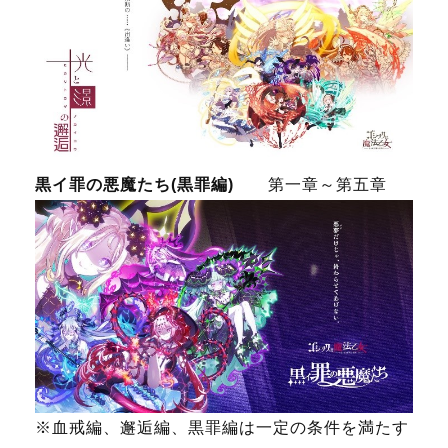
黒イ罪の悪魔たち(黒罪編)
第一章～第五章
※血戒編、邂逅編、黒罪編は一定の条件を満たす