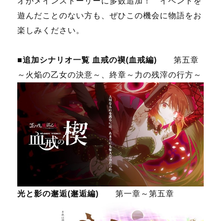
オがメインストーリーに多数追加！ イベントを
遊んだことのない方も、ぜひこの機会に物語をお
楽しみください。
■追加シナリオ一覧
血戒の禊(血戒編)
第五章
～火焔の乙女の決意～、終章～力の残滓の行方～
光と影の邂逅(邂逅編)
第一章～第五章