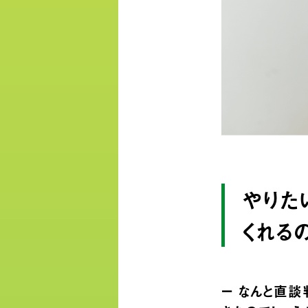
やりた
くれる
ー なんと直談