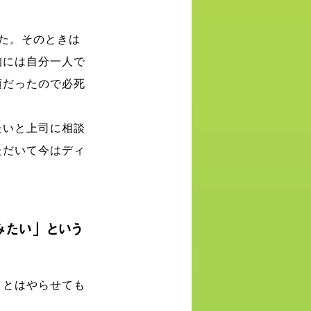
した。そのときは
的には自分一人で
頃だったので必死
たいと上司に相談
ただいて今はディ
みたい」という
ことはやらせても