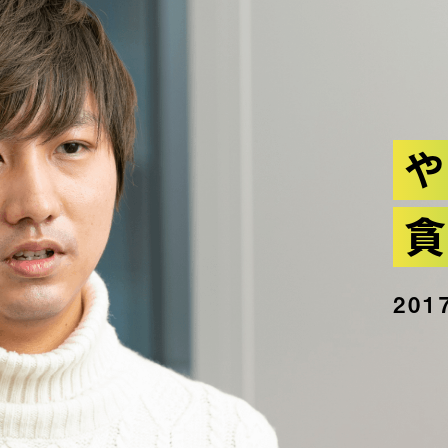
や
貪
20