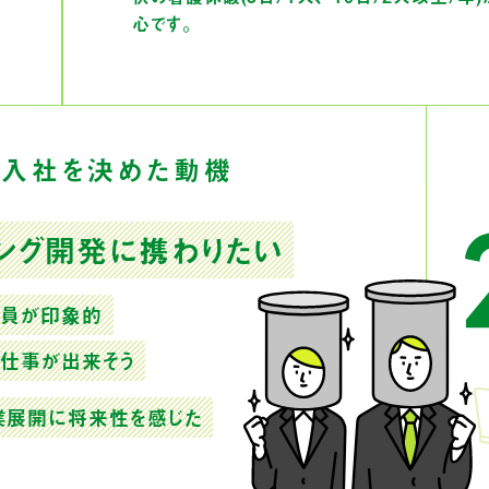
心です。
に入社を決めた動機
ング開発
に携わりたい
社員が印象的
な仕事が
出来そう
業展開
に将来性を感じた