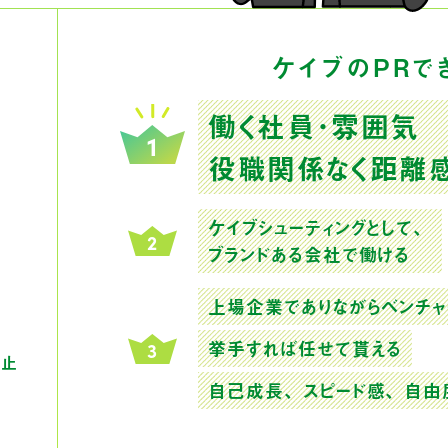
ケイブのPRで
働く社員・雰囲気
役職関係なく距離
ケイブシューティングとして、
ブランドある会社で働ける
上場企業でありながら
ベンチャ
挙手すれば任せて貰える
防止
自己成長、スピード感、
自由