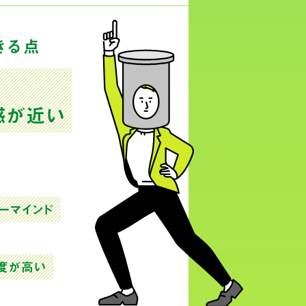
きる点
感
が近い
ーマインド
度が高い