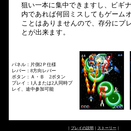
狙い一本に集中できますし、ビギ
内であれば何回ミスしてもゲーム
ことはありませんので、存分にプ
とが出来ます。
パネル：片側2Ｐ仕様
レバー：8方向レバー
ボタン：Ａ・Ｂ 2ボタン
プレイ：1人または2人同時プ
レイ、途中参加可能
｜
プレイの説明
｜
ストーリー
｜